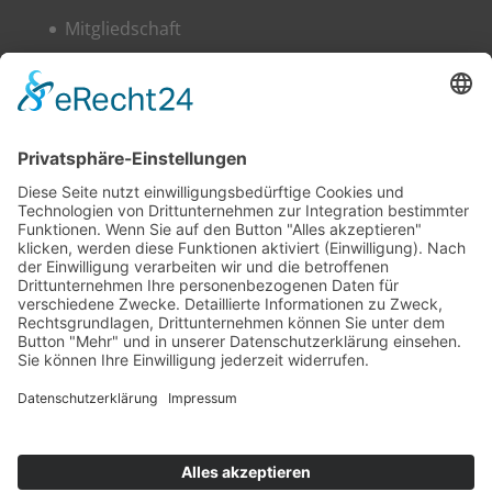
Mit­glied­schaft
Woh­nen
Ser­vice
Über uns
News
Kon­takt
Impres­sum
Daten­schutz­er­klä­rung
Kon­takt
Impres­sum
Daten­schutz­er­klä­rung