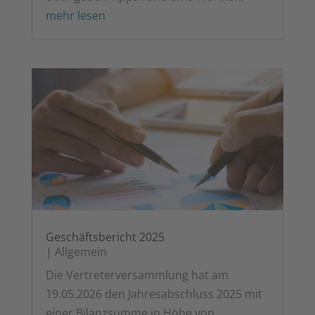
mehr lesen
Geschäfts­be­richt 2025
|
All­ge­mein
Die Ver­tre­ter­ver­samm­lung hat am
19.05.2026 den Jah­res­ab­schluss 2025 mit
einer Bilanz­sum­me in Höhe von