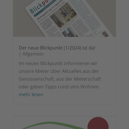
Der neue Blick­punkt (1/2024) ist da!
|
All­ge­mein
Im neu­en Blick­punkt infor­mie­ren wir
unse­re Mie­ter über Aktu­el­les aus der
Genos­sen­schaft, aus der Mie­ter­schaft
oder geben Tipps rund ums Wohnen.
mehr lesen