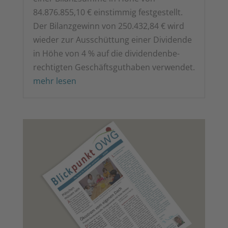
84.876.855,10 € ein­stim­mig fest­ge­stellt.
Der Bilanz­ge­winn von 250.432,84 € wird
wie­der zur Aus­schüt­tung einer Divi­den­de
in Höhe von 4 % auf die divi­den­den­be­
rech­tig­ten Geschäfts­gut­ha­ben verwendet.
mehr lesen