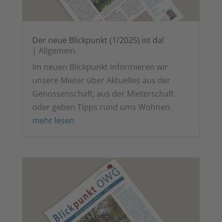
Der neue Blick­punkt (1/2025) ist da!
|
All­ge­mein
Im neu­en Blick­punkt infor­mie­ren wir
unse­re Mie­ter über Aktu­el­les aus der
Genos­sen­schaft, aus der Mie­ter­schaft
oder geben Tipps rund ums Wohnen.
mehr lesen