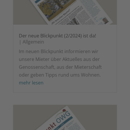
Der neue Blick­punkt (2/2024) ist da!
|
All­ge­mein
Im neu­en Blick­punkt infor­mie­ren wir
unse­re Mie­ter über Aktu­el­les aus der
Genos­sen­schaft, aus der Mie­ter­schaft
oder geben Tipps rund ums Wohnen.
mehr lesen