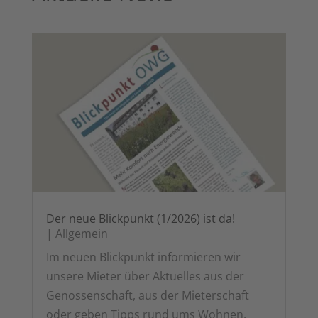
Der neue Blick­punkt (1/2026) ist da!
|
All­ge­mein
Im neu­en Blick­punkt infor­mie­ren wir
unse­re Mie­ter über Aktu­el­les aus der
Genos­sen­schaft, aus der Mie­ter­schaft
oder geben Tipps rund ums Wohnen.