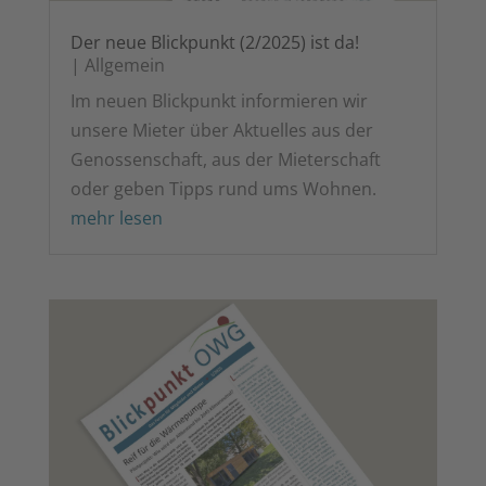
Der neue Blick­punkt (2/2025) ist da!
|
All­ge­mein
Im neu­en Blick­punkt infor­mie­ren wir
unse­re Mie­ter über Aktu­el­les aus der
Genos­sen­schaft, aus der Mie­ter­schaft
oder geben Tipps rund ums Wohnen.
mehr lesen