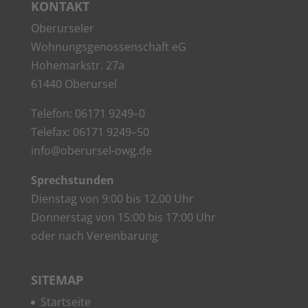
KON­TAKT
Ober­ur­se­ler
Woh­nungs­ge­nos­sen­schaft eG
Hohe­mark­str. 27a
61440 Oberursel
Tele­fon: 06171 9249–0
Tele­fax: 06171 9249–50
info@oberursel-owg.de
Sprech­stun­den
Diens­tag von 9:00 bis 12.00 Uhr
Don­ners­tag von 15:00 bis 17:00 Uhr
oder nach Vereinbarung
SITE­MAP
Start­sei­te