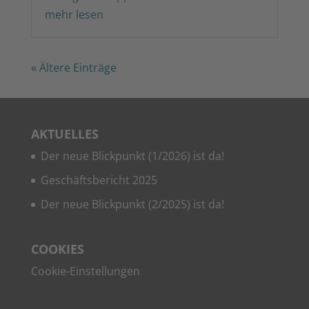
mehr lesen
« Älte­re Einträge
AKTU­EL­LES
Der neue Blick­punkt (1/2026) ist da!
Geschäfts­be­richt 2025
Der neue Blick­punkt (2/2025) ist da!
COO­KIES
Coo­kie-Ein­stel­lun­gen