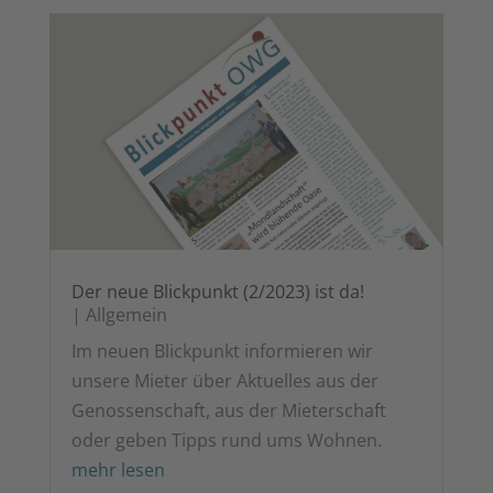
Der neue Blick­punkt (2/2023) ist da!
|
All­ge­mein
Im neu­en Blick­punkt infor­mie­ren wir
unse­re Mie­ter über Aktu­el­les aus der
Genos­sen­schaft, aus der Mie­ter­schaft
oder geben Tipps rund ums Wohnen.
mehr lesen