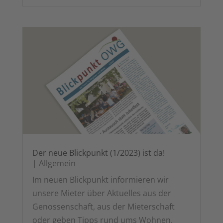
Der neue Blick­punkt (1/2023) ist da!
|
All­ge­mein
Im neu­en Blick­punkt infor­mie­ren wir
unse­re Mie­ter über Aktu­el­les aus der
Genos­sen­schaft, aus der Mie­ter­schaft
oder geben Tipps rund ums Wohnen.