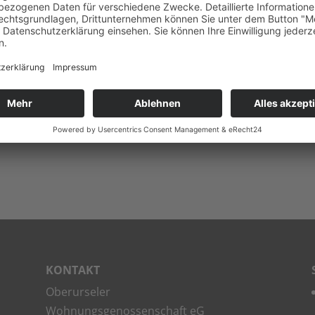
bei uns Fern­se­hen wie gewohnt schau­en.
Sie müs­sen si
KON­TAKT
Ober­ur­se­ler
Woh­nungs­ge­nos­sen­schaft eG