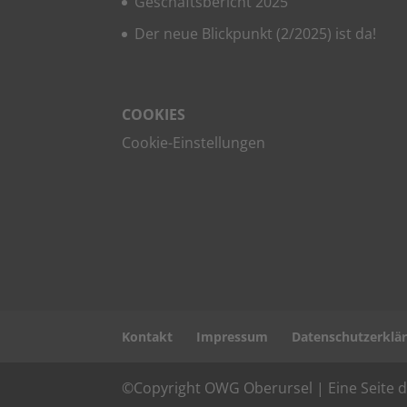
Geschäfts­be­richt 2025
Der neue Blick­punkt (2/2025) ist da!
COO­KIES
Coo­kie-Ein­stel­lun­gen
Kon­takt
Impres­sum
Daten­schutz­er­klä
©Copyright OWG Oberursel | Eine Seite 