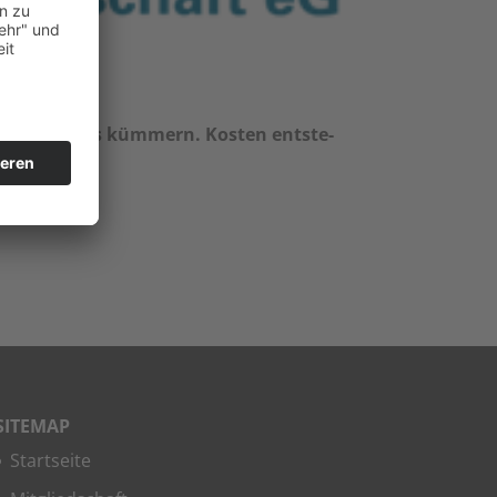
ch um nichts küm­mern. Kos­ten ent­ste­
SITE­MAP
Start­sei­te