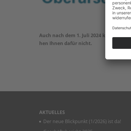
Auch nach dem 1. Juli 2024 kön­nen Sie 
hen Ihnen dafür nicht.
AKTU­EL­LES
Der neue Blick­punkt (1/2026) ist da!