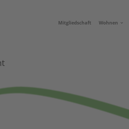
Mit­glied­schaft
Woh­nen
nt