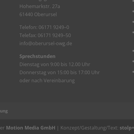
Hohe­mark­str. 27a
61440 Oberursel
Tele­fon: 06171 9249–0
Tele­fax: 06171 9249–50
info@oberursel-owg.de
Sprech­stun­den
Diens­tag von 9:00 bis 12.00 Uhr
Don­ners­tag von 15:00 bis 17:00 Uhr
oder nach Vereinbarung
­rung
der
Motion Media GmbH
| Konzept/Gestaltung/Text:
stolp