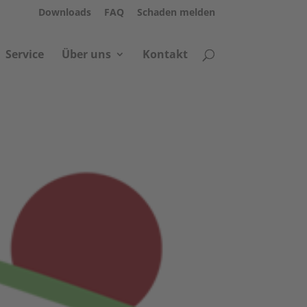
Down­loads
FAQ
Scha­den melden
Ser­vice
Über uns
Kon­takt