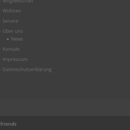
Mit­glied­schaft
Woh­nen
Ser­vice
Über uns
News
Kon­takt
Impres­sum
Daten­schutz­er­klä­rung
+friends