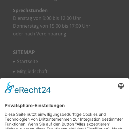
Sprech­stun­den
Diens­tag von 9:00 bis 12.00 Uhr
Don­ners­tag von 15:00 bis 17:00 Uhr
oder nach Vereinbarung
SITE­MAP
Start­sei­te
Mit­glied­schaft
Woh­nen
Ser­vice
Über uns
News
Kon­takt