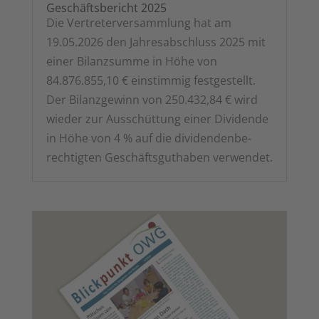
Geschäfts­be­richt 2025
Die Ver­tre­ter­ver­samm­lung hat am
19.05.2026 den Jah­res­ab­schluss 2025 mit
einer Bilanz­sum­me in Höhe von
84.876.855,10 € ein­stim­mig fest­ge­stellt.
Der Bilanz­ge­winn von 250.432,84 € wird
wie­der zur Aus­schüt­tung einer Divi­den­de
in Höhe von 4 % auf die divi­den­den­be­
rech­tig­ten Geschäfts­gut­ha­ben verwendet.