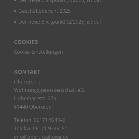
Geschäfts­be­richt 2025
Der neue Blick­punkt (2/2025) ist da!
COO­KIES
Coo­kie-Ein­stel­lun­gen
KON­TAKT
Ober­ur­se­ler
Woh­nungs­ge­nos­sen­schaft eG
Hohe­mark­str. 27a
61440 Oberursel
Tele­fon: 06171 9249–0
Tele­fax: 06171 9249–50
info@oberursel-owg.de