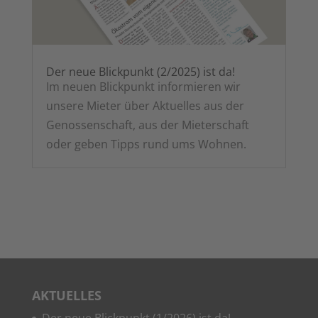
Der neue Blick­punkt (2/2025) ist da!
Im neu­en Blick­punkt infor­mie­ren wir
unse­re Mie­ter über Aktu­el­les aus der
Genos­sen­schaft, aus der Mie­ter­schaft
oder geben Tipps rund ums Wohnen.
AKTU­EL­LES
Der neue Blick­punkt (1/2026) ist da!