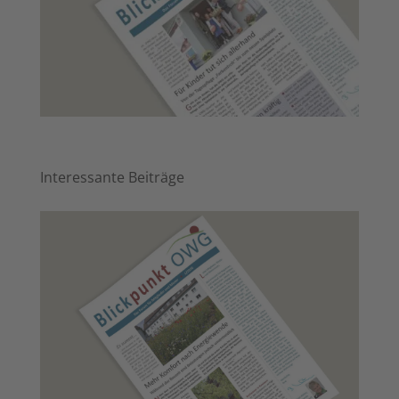
Inter­es­san­te Beiträge