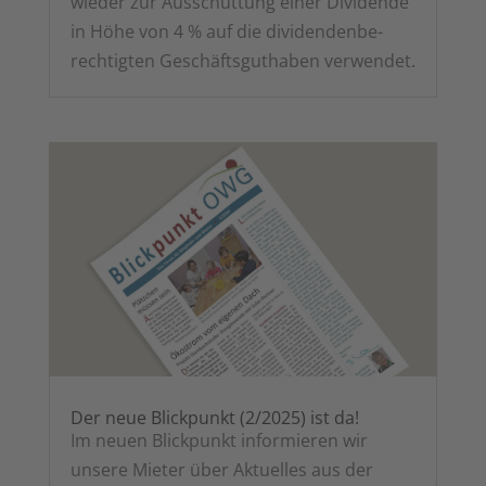
wie­der zur Aus­schüt­tung einer Divi­den­de
in Höhe von 4 % auf die divi­den­den­be­
rech­tig­ten Geschäfts­gut­ha­ben verwendet.
Der neue Blick­punkt (2/2025) ist da!
Im neu­en Blick­punkt infor­mie­ren wir
unse­re Mie­ter über Aktu­el­les aus der