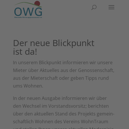
Der neue Blick­punkt
ist da!
In unse­rem Blick­punkt infor­mie­ren wir unse­re
Mie­ter über Aktu­el­les aus der Genos­sen­schaft,
aus der Mie­ter­schaft oder geben Tipps rund
ums Wohnen.
In der neu­en Aus­ga­be infor­mie­ren wir über
den Wech­sel im Vor­stands­vor­sitz; berich­ten
über den aktu­el­len Stand des Pro­jekts gemein­
schaft­lich Woh­nen des Ver­eins Wohn­Traum