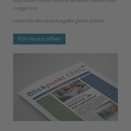
und stel­len Ihnen unse­re aktu­el­len Moder­ni­sie­
run­gen vor.
Lesen Sie die neue Aus­ga­be gleich online:
PDF-Ver­si­on öffnen