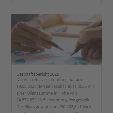
Geschäfts­be­richt 2025
Die Ver­tre­ter­ver­samm­lung hat am
19.05.2026 den Jah­res­ab­schluss 2025 mit
einer Bilanz­sum­me in Höhe von
84.876.855,10 € ein­stim­mig fest­ge­stellt.
Der Bilanz­ge­winn von 250.432,84 € wird