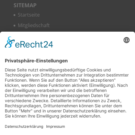
SITE­MAP
Start­sei­te
Mit­glied­schaft
Woh­nen
Ser­vice
Über uns
News
Kon­takt
Impres­sum
Daten­schutz­er­klä­rung