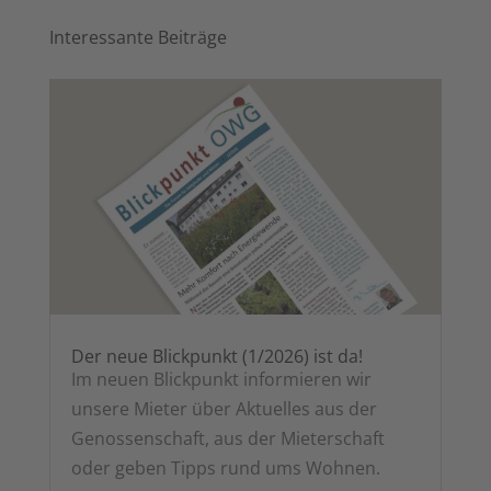
Inter­es­san­te Beiträge
Der neue Blick­punkt (1/2026) ist da!
Im neu­en Blick­punkt infor­mie­ren wir
unse­re Mie­ter über Aktu­el­les aus der
Genos­sen­schaft, aus der Mie­ter­schaft
oder geben Tipps rund ums Wohnen.