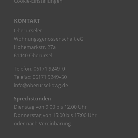
Coo­kie-Ein­stel­lun­gen
KON­TAKT
Ober­ur­se­ler
Woh­nungs­ge­nos­sen­schaft eG
Hohe­mark­str. 27a
61440 Oberursel
Tele­fon: 06171 9249–0
Tele­fax: 06171 9249–50
info@oberursel-owg.de
Sprech­stun­den
Diens­tag von 9:00 bis 12.00 Uhr
Don­ners­tag von 15:00 bis 17:00 Uhr
oder nach Vereinbarung